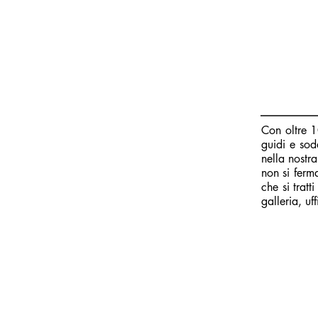
Con oltre 1
guidi e sodd
nella nostr
non si ferm
che si tratt
galleria, uf