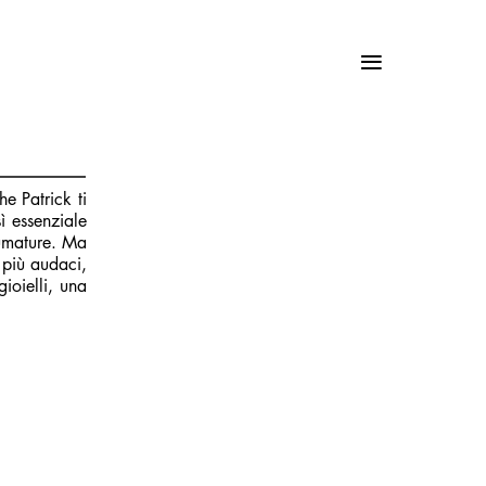
≡
e Patrick ti
sì essenziale
fumature. Ma
 più audaci,
gioielli, una